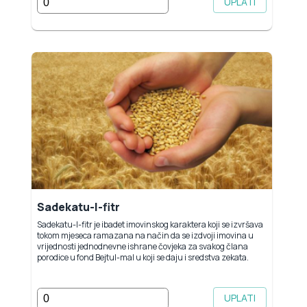
UPLATI
Sadekatu-l-fitr
Sadekatu-l-fitr je ibadet imovinskog karaktera koji se izvršava
tokom mjeseca ramazana na način da se izdvoji imovina u
vrijednosti jednodnevne ishrane čovjeka za svakog člana
porodice u fond Bejtul-mal u koji se daju i sredstva zekata.
UPLATI